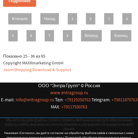
Подробнее
В начало
Назад
1
2
3
4
5
6
7
8
Вперед
В конец
Показано 25 - 36 из 95
Copyright MAXXmarketing GmbH
JoomShopping Download & Support
ООО "Энтра Групп" © Россия
www.entragroup.ru
E-mail:
info@entragroup.ru
Тел:
+79119250763
Telegram:
+79811870763
MAX:
+79117930763
Мы используем файлы cookie и сервисы веб-аналитики для обеспечения
работы сайта, анализа его использования и улучшения пользовательского
опыта.
Нажимая «Согласен», вы даёте согласие на обработку файлов cookie и связанных с ними
персональных данных в соответствии с Политикой обработки персональных данных.