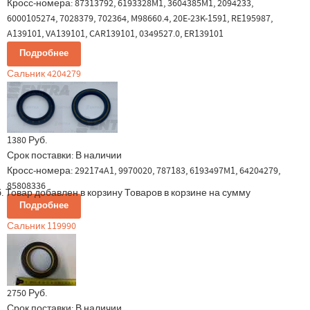
Кросс-номера: 87313792, 6193328M1, 3604385M1, 2094233,
6000105274, 7028379, 702364, M98660.4, 20E-23K-1591, RE195987,
A139101, VA139101, CAR139101, 0349527.0, ER139101
Подробнее
Сальник 4204279
1380 Руб.
Срок поставки:
В наличии
Кросс-номера: 292174A1, 9970020, 787183, 6193497M1, 64204279,
85808336
.
Товар добавлен в корзину
Товаров в корзине
на сумму
Подробнее
Сальник 119990
2750 Руб.
Срок поставки:
В наличии