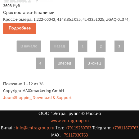
3608 Руб.
Срок поставки:
В наличии
Кросс-номера: 1.222-00042, 4143.351.025, 4143351025, ZGAQ-01374,
Подробнее
В начало
Назад
1
2
3
4
Вперед
В конец
Показано 1 - 12 из 38
Copyright MAXXmarketing GmbH
JoomShopping Download & Support
ООО "Энтра Групп" © Россия
www.entragroup.ru
E-mail:
info@entragroup.ru
Тел:
+79119250763
Telegram:
+79811870763
MAX:
+79117930763