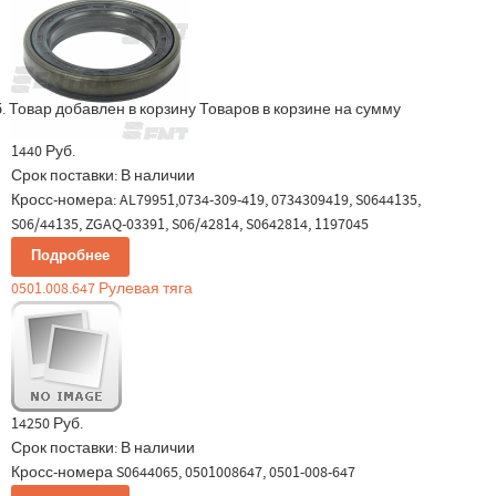
.
Товар добавлен в корзину
Товаров в корзине
на сумму
1440 Руб.
Срок поставки:
В наличии
Кросс-номера: AL79951,0734-309-419, 0734309419, S0644135,
S06/44135, ZGAQ-03391, S06/42814, S0642814, 1197045
Подробнее
0501.008.647 Рулевая тяга
14250 Руб.
Срок поставки:
В наличии
Кросс-номера S0644065, 0501008647, 0501-008-647