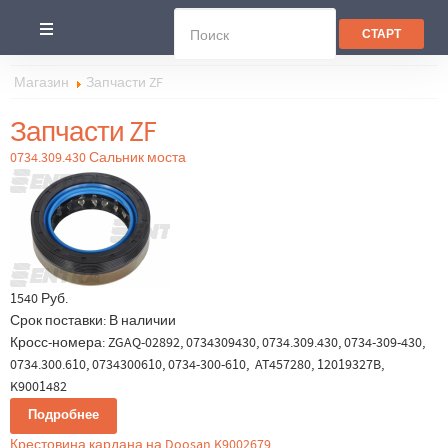
Магазин
Запчасти ZF
Запчасти ZF
0734.309.430 Сальник моста
1540 Руб.
Срок поставки:
В наличии
Кросс-номера: ZGAQ-02892, 0734309430, 0734.309.430, 0734-309-430,
0734.300.610, 0734300610, 0734-300-610, AT457280, 12019327B,
K9001482
Подробнее
Крестовина кардана на Doosan K9002679