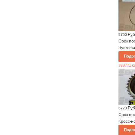
2750 Руб
Срок по
Hydrema 
Подр
333771 
6720 Руб
Срок по
Кросс-но
Подр