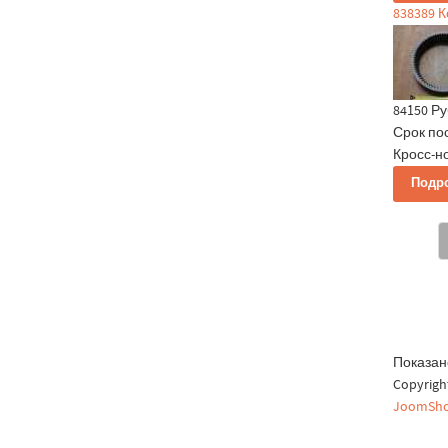
838389 
84150 Ру
Срок по
Кросс-но
Подр
Показано
Copyrig
JoomSho