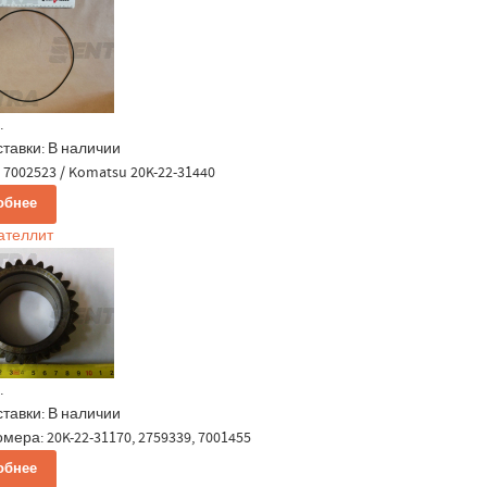
.
ставки:
В наличии
7002523 / Komatsu 20K-22-31440
обнее
сателлит
.
ставки:
В наличии
мера: 20K-22-31170, 2759339, 7001455
обнее