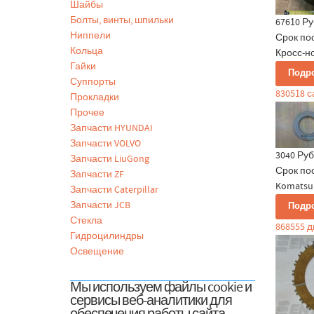
Шайбы
Болты, винты, шпильки
67610 Ру
Ниппели
Срок по
Кольца
Кросс-но
Гайки
Подр
Суппорты
830518 
Прокладки
Прочее
Запчасти HYUNDAI
Запчасти VOLVO
3040 Руб
Запчасти LiuGong
Срок по
Запчасти ZF
Komatsu 
Запчасти Caterpillar
Запчасти JCB
Подр
Стекла
868555 д
Гидроцилиндры
Освещение
Мы используем файлы cookie и
сервисы веб-аналитики для