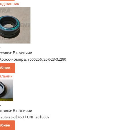
Подшипник
.
ставки:
В наличии
Кросс-номера: 7000256, 20K-23-31280
обнее
сальник
.
ставки:
В наличии
20G-23-31460 / CNH 2810807
обнее