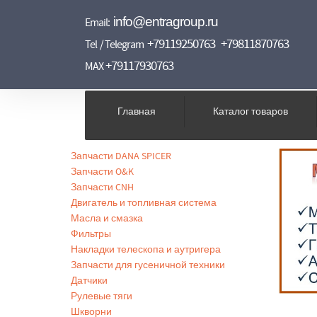
info@entragroup.ru
Email:
+79119250763
+79811870763
Tel / Telegram
+79117930763
MAX
Главная
Каталог товаров
Запчасти DANA SPICER
Запчасти O&K
Запчасти CNH
Двигатель и топливная система
Масла и смазка
Фильтры
Накладки телескопа и аутригера
Запчасти для гусеничной техники
Датчики
Рулевые тяги
Шкворни