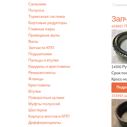
Сальники
Главна
Полуоси
Зап
Тормозная система
Бортовые редукторы
439887 
Главные пары
Приводные валы
Валы
Запчасти КПП
Подшипники
Пальцы и втулки
Карданы и крестовины
14500 Ру
Ремкомплекты
Срок по
Фланцы
Кросс-но
Крестовины
Подр
Втулки
333995 
Поворотные кулаки
Муфты полуосей
Шестерни
Корпуса мостов и КПП
Дифференциалы