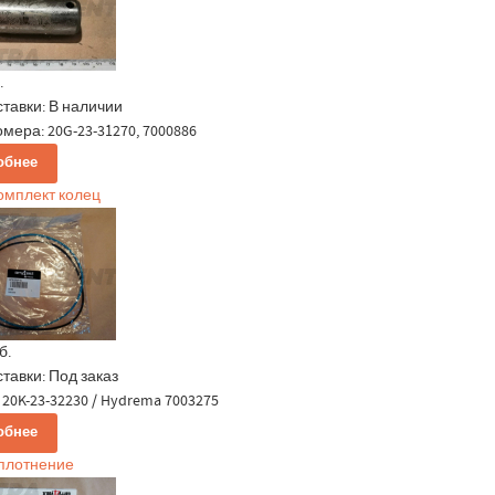
.
ставки:
В наличии
мера: 20G-23-31270, 7000886
обнее
комплект колец
б.
ставки:
Под заказ
20K-23-32230 / Hydrema 7003275
обнее
уплотнение