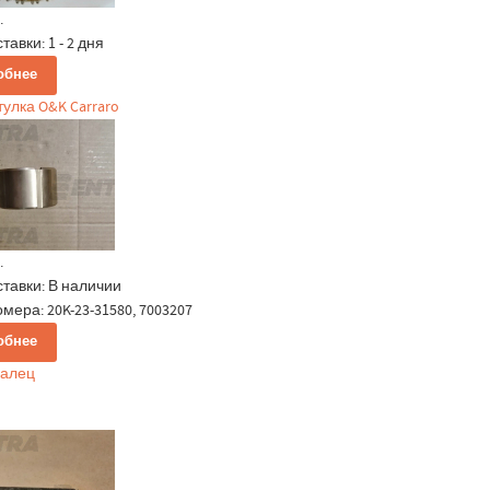
.
ставки:
1 - 2 дня
обнее
тулка O&K Carraro
.
ставки:
В наличии
мера: 20K-23-31580, 7003207
обнее
Палец