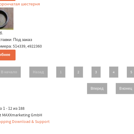
Корончатая шестерня
б.
ставки:
Под заказ
мера: 514339, 4922360
обнее
В начало
Назад
1
2
3
4
5
Вперед
В конец
 1 - 12 из 188
ht MAXXmarketing GmbH
pping Download & Support