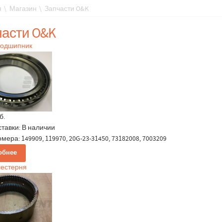
я
\
Магазин
\
Запчасти O&K
части O&K
Подшипник
б.
ставки:
В наличии
мера: 149909, 119970, 20G-23-31450, 73182008, 7003209
обнее
шестерня