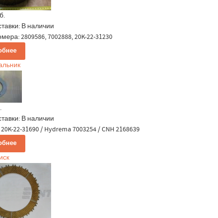
б.
ставки:
В наличии
мера: 2809586, 7002888, 20K-22-31230
обнее
сальник
.
ставки:
В наличии
20K-22-31690 / Hydrema 7003254 / CNH 2168639
обнее
иск