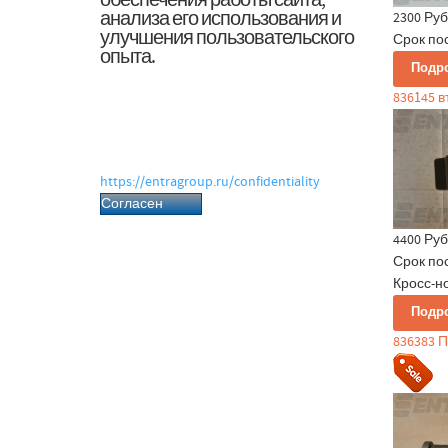
обеспечения работы сайта,
анализа его использования и
2300 Руб
улучшения пользовательского
Срок по
опыта.
Подр
Нажимая «Согласен», вы даёте согласие
836145 в
на обработку файлов cookie и
связанных с ними персональных
данных в соответствии с Политикой
обработки персональных данных.
https://entragroup.ru/confidentiality
Согласен
4400 Руб
Срок по
Кросс-но
Подр
836383 