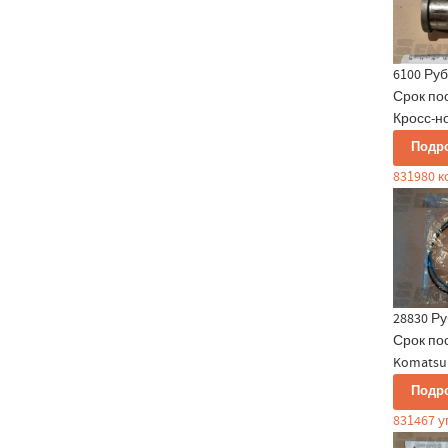
6100 Руб
Срок по
Кросс-но
Подр
831980 
28830 Ру
Срок по
Komatsu 
Подр
831467 