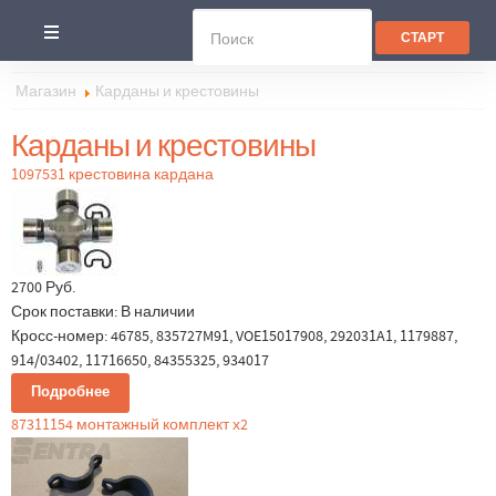
Магазин
Карданы и крестовины
Карданы и крестовины
1097531 крестовина кардана
2700 Руб.
Срок поставки:
В наличии
Кросс-номер: 46785, 835727M91, VOE15017908, 292031A1, 1179887,
914/03402, 11716650, 84355325, 934017
Подробнее
87311154 монтажный комплект х2