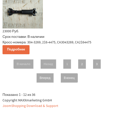
23000 Руб.
Срок поставки:
В наличии
Кросс-номера: 304-3269, 216-4475, CA3043269, CA2164475
Подробнее
В начало
Назад
1
2
3
Вперед
В конец
Показано 1 - 12 из 36
Copyright MAXXmarketing GmbH
JoomShopping Download & Support