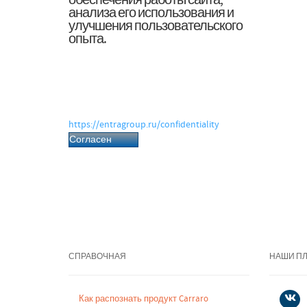
обеспечения работы сайта,
анализа его использования и
улучшения пользовательского
опыта.
Нажимая «Согласен», вы даёте согласие
на обработку файлов cookie и
связанных с ними персональных
данных в соответствии с Политикой
обработки персональных данных.
https://entragroup.ru/confidentiality
Согласен
СПРАВОЧНАЯ
НАШИ П
Как распознать продукт Carraro