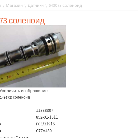
я
\
Магазин
\
Датчики
\
643073 соленоид
73 соленоид
Увеличить изображение
 149172
) соленоид
11888307
852-01-1511
k
F03/31915
a
C77AJ30
дитель:
Carraro