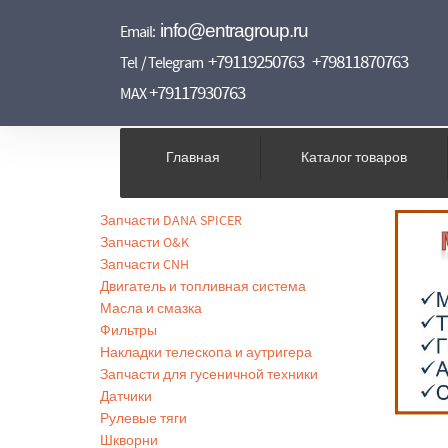
info@entragroup.ru
Email:
+79119250763
+79811870763
Tel / Telegram
+79117930763
MAX
Главная
Каталог товаров
Запчасти DANA SPICER
Запчасти O&K
Запчасти CNH
Двигатель и топливная система
Масла и смазка
Фильтры
Накладки телескопа и аутригера
Запчасти для гусеничной техники
Датчики
Рулевые тяги
Шкворни