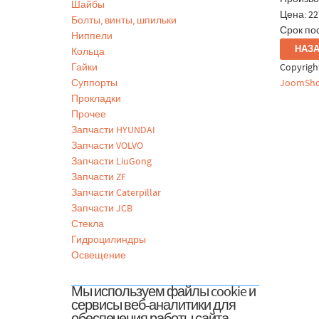
Шайбы
Цена:
22
Болты, винты, шпильки
Срок пос
Ниппели
Кольца
Гайки
Copyrig
Суппорты
JoomSho
Прокладки
Прочее
Запчасти HYUNDAI
Запчасти VOLVO
Запчасти LiuGong
Запчасти ZF
Запчасти Caterpillar
Запчасти JCB
Стекла
Гидроцилиндры
Освещение
Мы используем файлы cookie и
сервисы веб-аналитики для