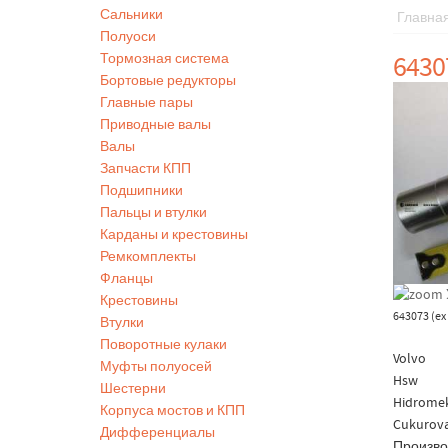
Сальники
Главна
Полуоси
6430
Тормозная система
Бортовые редукторы
Главные пары
Приводные валы
Валы
Запчасти КПП
Подшипники
Пальцы и втулки
Карданы и крестовины
Ремкомплекты
Фланцы
Крестовины
643073 (ex
Втулки
Поворотные кулаки
Volvo
Муфты полуосей
Hsw
Шестерни
Hidrome
Корпуса мостов и КПП
Cukurov
Дифференциалы
Произво