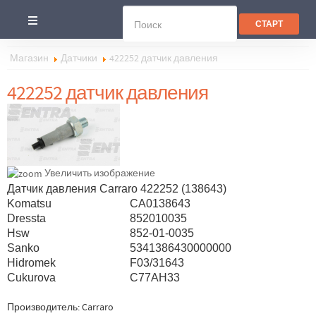
Магазин
Датчики
422252 датчик давления
422252 датчик давления
Увеличить изображение
Датчик давления Carraro 422252 (138643)
Komatsu
CA0138643
Dressta
852010035
Hsw
852-01-0035
Sanko
5341386430000000
Hidromek
F03/31643
Cukurova
C77AH33
Производитель:
Carraro