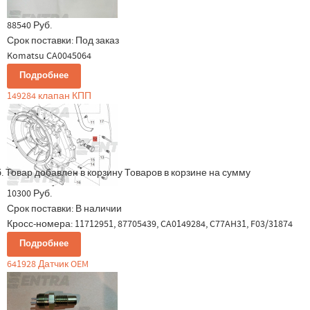
88540 Руб.
Срок поставки:
Под заказ
Komatsu CA0045064
Подробнее
149284 клапан КПП
.
Товар добавлен в корзину
Товаров в корзине
на сумму
10300 Руб.
Срок поставки:
В наличии
Кросс-номера: 11712951, 87705439, CA0149284, C77AH31, F03/31874
Подробнее
641928 Датчик OEM