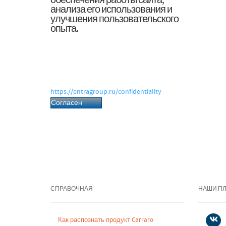
обеспечения работы сайта,
анализа его использования и
улучшения пользовательского
опыта.
Нажимая «Согласен», вы даёте согласие
на обработку файлов cookie и
связанных с ними персональных
данных в соответствии с Политикой
обработки персональных данных.
https://entragroup.ru/confidentiality
Согласен
СПРАВОЧНАЯ
НАШИ П
Как распознать продукт Carraro