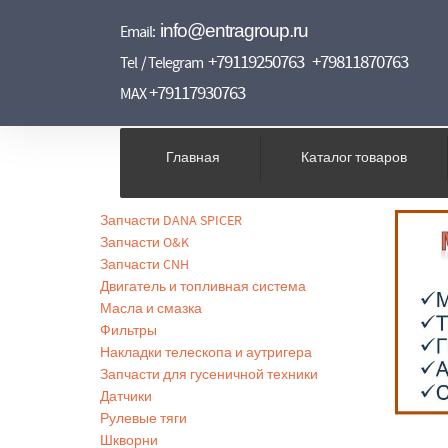
info@entragroup.ru
Email:
+79119250763
+79811870763
Tel / Telegram
+79117930763
MAX
Главная
Каталог товаров
Запчасти DANA SPICER
Запчасти O&K
Запчасти CNH
Двигатель и топливная система
Масла и смазка
Фильтры
Накладки телескопа и аутригера
Запчасти для гусеничной техники
Датчики
Рулевые тяги
Шкворни