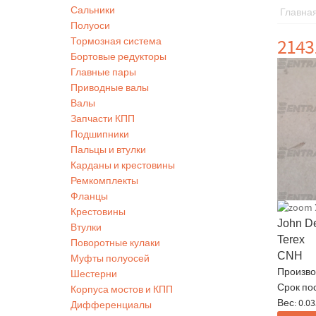
Сальники
Главна
Полуоси
2143
Тормозная система
Бортовые редукторы
Главные пары
Приводные валы
Валы
Запчасти КПП
Подшипники
Пальцы и втулки
Карданы и крестовины
Ремкомплекты
Фланцы
Крестовины
John D
Втулки
Terex
Поворотные кулаки
CNH
Муфты полуосей
Произво
Шестерни
Срок по
Корпуса мостов и КПП
Вес:
0.03
Дифференциалы