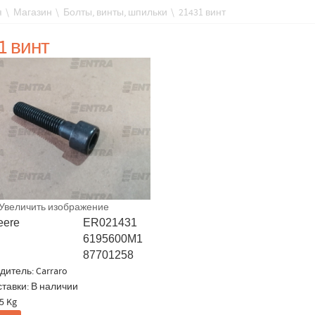
я
\
Магазин
\
Болты, винты, шпильки
\
21431 винт
1 винт
Увеличить изображение
eere
ER021431
6195600M1
87701258
дитель:
Carraro
ставки: В наличии
5 Kg