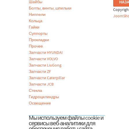
Шайбы
Болты, винты, шпильки
Copyrig
Ниппели
JoomSho
Кольца
Гайки
Суппорты
Прокладки
Прочее
Запчасти HYUNDAI
Запчасти VOLVO
Запчасти LiuGong
Запчасти ZF
Запчасти Caterpillar
Запчасти JCB
Стекла
Гидроцилиндры
Освещение
Мы используем файлы cookie и
сервисы веб-аналитики для