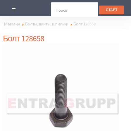
Магазин
Болты, винты, шпильки
Болт 128658
Болт 128658