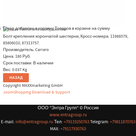
.
Товар добавлен в корзину
Товаров в корзине
на сумму
Увеличить изображение
Болт крепления корончатой шестерни, Кросс-номера: 11988579,
85806010, 87313757.
Производитель:
Carraro
Цена:
180 Руб.
Срок поставки: В наличии
Вес:
0.037 Kg
Copyright MAXXmarketing GmbH
JoomShopping Download & Support
ООО "Энтра Групп" © Россия
www.entragroup.ru
E-mail:
info@entragroup.ru
Тел:
+79119250763
Telegram:
+79811870763
MAX:
+79117930763