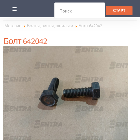
Магазин
Болты, винты, шпильки
Болт 642042
Болт 642042