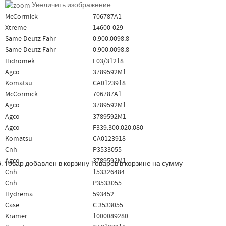
Увеличить изображение
McCormick
706787A1
Xtreme
14600-029
Same Deutz Fahr
0.900.0098.8
Same Deutz Fahr
0.900.0098.8
Hidromek
F03/31218
Agco
3789592M1
Komatsu
CA0123918
McCormick
706787A1
Agco
3789592M1
Agco
3789592M1
Agco
F339.300.020.080
Komatsu
CA0123918
Cnh
P3533055
Agco
3789592M1
.
Товар добавлен в корзину
Товаров в корзине
на сумму
Cnh
153326484
Cnh
P3533055
Hydrema
593452
Case
C 3533055
Kramer
1000089280