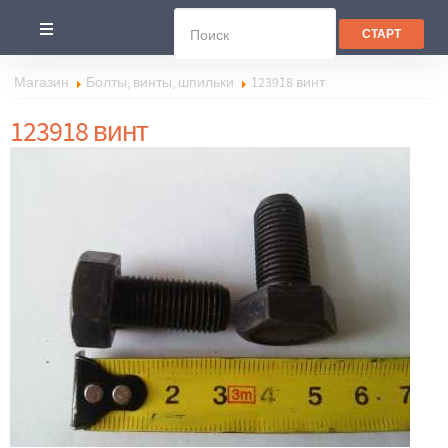
Магазин
Болты, винты, шпильки
123918 винт
123918 винт