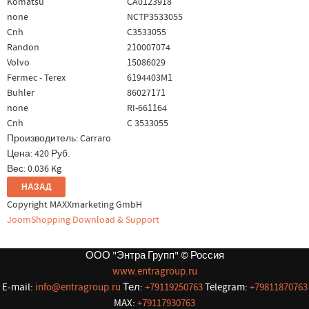
Komatsu
CA0123918
none
NCTP3533055
Cnh
C3533055
Randon
210007074
Volvo
15086029
Fermec - Terex
6194403M1
Buhler
86027171
none
RI-661164
Cnh
C 3533055
Производитель:
Carraro
Цена:
420 Руб.
Вес:
0.036 Kg
Copyright MAXXmarketing GmbH
JoomShopping Download & Support
ООО "Энтра Групп" © Россия
www.entragroup.ru
E-mail:
info@entragroup.ru
Тел:
+79119250763
Telegram:
+79811870763
MAX:
+79117930763