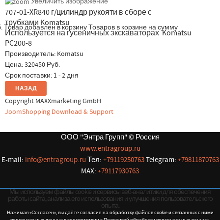
Увеличить изображение
707-01-XR840 г/цилиндр рукояти в сборе с
трубками Komatsu
.
Товар добавлен в корзину
Товаров в корзине
на сумму
Используется на гусеничных экскаваторах Komatsu
PC200-8
Производитель:
Komatsu
Цена:
320450 Руб.
Срок поставки: 1 - 2 дня
Copyright MAXXmarketing GmbH
JoomShopping Download & Support
ООО "Энтра Групп" © Россия
www.entragroup.ru
E-mail:
info@entragroup.ru
Тел:
+79119250763
Telegram:
+79811870763
MAX:
+79117930763
Мы используем файлы cookie и сервисы веб-аналитики для обеспечения
работы сайта, анализа его использования и улучшения пользовательского
опыта.
Нажимая «Согласен», вы даёте согласие на обработку файлов cookie и связанных с ними
персональных данных в соответствии с Политикой обработки персональных данных.