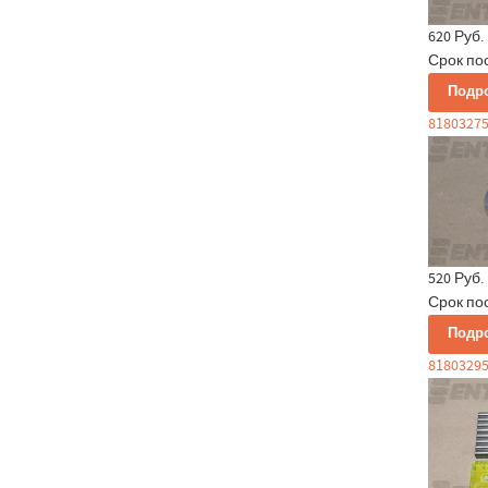
620 Руб.
Срок по
Подр
8180327
520 Руб.
Срок по
Подр
81803295