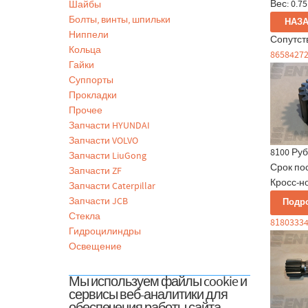
Вес:
0.75
Шайбы
Болты, винты, шпильки
Ниппели
Сопутст
Кольца
86584272
Гайки
Суппорты
Прокладки
Прочее
Запчасти HYUNDAI
Запчасти VOLVO
8100 Руб
Запчасти LiuGong
Срок по
Запчасти ZF
Кросс-но
Запчасти Caterpillar
Запчасти JCB
Подр
Стекла
81803334
Гидроцилиндры
Освещение
Мы используем файлы cookie и
сервисы веб-аналитики для