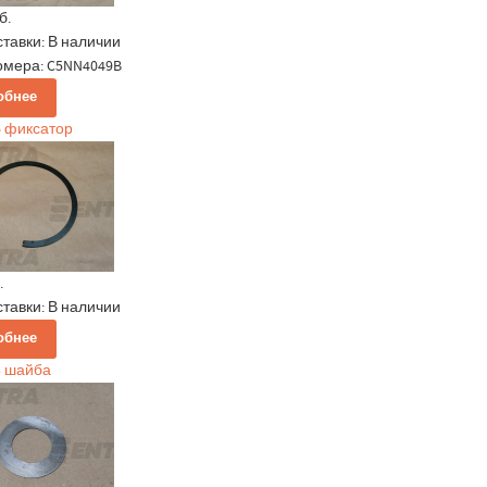
б.
ставки:
В наличии
омера: C5NN4049B
обнее
6 фиксатор
.
ставки:
В наличии
обнее
3 шайба