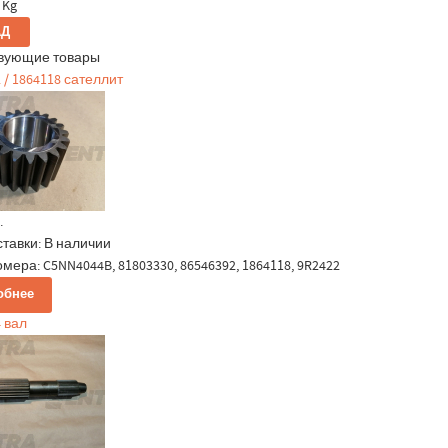
 Kg
вующие товары
 / 1864118 сателлит
.
ставки:
В наличии
мера: C5NN4044B, 81803330, 86546392, 1864118, 9R2422
обнее
 вал