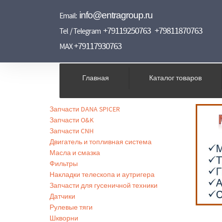
info@entragroup.ru
Email:
+79119250763
+79811870763
Tel / Telegram
+79117930763
MAX
Главная
Каталог товаров
Запчасти DANA SPICER
Запчасти O&K
Запчасти CNH
Двигатель и топливная система
Масла и смазка
Фильтры
Накладки телескопа и аутригера
Запчасти для гусеничной техники
Датчики
Рулевые тяги
Шкворни