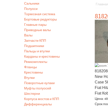
Сальники
Главна
Полуоси
8182
Тормозная система
Бортовые редукторы
Главные пары
Приводные валы
Валы
Запчасти КПП
Подшипники
Пальцы и втулки
Карданы и крестовины
Ремкомплекты
Фланцы
818208
Крестовины
New Hol
Втулки
Cаsе 5
Поворотные кулаки
Fiаt Hi
Муфты полуосей
Fiat Ко
Шестерни
Цена:
48
Корпуса мостов и КПП
Срок по
Дифференциалы