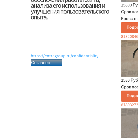
обеспечения работы сайта,
анализа его использования и
25800 Ру
улучшения пользовательского
Срок по
опыта.
Кросс-н
Нажимая «Согласен», вы даёте согласие
Подр
на обработку файлов cookie и
8182084
связанных с ними персональных
данных в соответствии с Политикой
обработки персональных данных.
https://entragroup.ru/confidentiality
Согласен
2580 Руб
Срок по
Подр
8180327