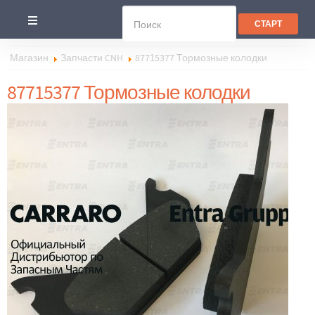
Магазин
Запчасти CNH
87715377 Тормозные колодки
87715377 Тормозные колодки