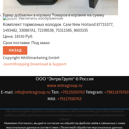
.
Товар добавлен в корзину
Товаров в корзине
на сумму
Увеличить изображение
Комплект тормозных колодок Case New Holland 87715377,
1493482, 330887A1, 72198538, 75311585, 8603335
Цена:
18530 Руб.
Срок поставки: Под заказ
Copyright MAXXmarketing GmbH
JoomShopping Download & Support
ООО "Энтра Групп" © Россия
www.entragroup.ru
E-mail:
info@entragroup.ru
Тел:
+79119250763
Telegram:
+79811870763
MAX:
+79117930763
Мы используем файлы cookie и сервисы веб-аналитики для обеспечения
работы сайта, анализа его использования и улучшения пользовательского
опыта.
Нажимая «Согласен», вы даёте согласие на обработку файлов cookie и связанных с ними
персональных данных в соответствии с Политикой обработки персональных данных.