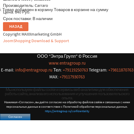
Производитель:
Carraro
.
Товар добавлен в корзину
Товаров в корзине
на сумму
Цена:
840 Руб.
Срок поставки: В наличии
Copyright MAXXmarketing GmbH
JoomShopping Download & Support
ООО "Энтра Групп" © Россия
www.entragroup.ru
E-mail:
info@entragroup.ru
Тел:
+79119250763
Telegram:
+79811870763
MAX:
+79117930763
Мы используем файлы cookie и сервисы веб-аналитики для обеспечения
работы сайта, анализа его использования и улучшения пользовательского
опыта.
Нажимая «Согласен», вы даёте согласие на обработку файлов cookie и связанных с ними
персональных данных в соответствии с Политикой обработки персональных данных.
https://entragroup.ru/confidentiality
Согласен