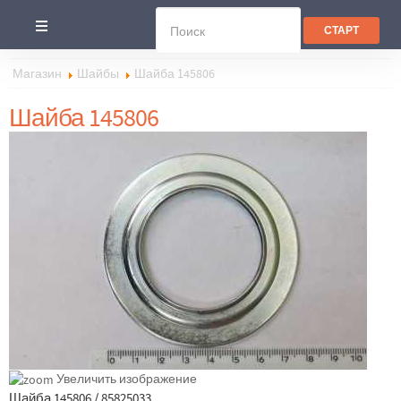
Магазин
Шайбы
Шайба 145806
Шайба 145806
Увеличить изображение
Шайба 145806 / 85825033