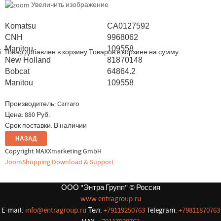
Увеличить изображение
Komatsu
CA0127592
CNH
9968062
Manitou
109558
.
Товар добавлен в корзину
Товаров в корзине
на сумму
New Holland
81870148
Bobcat
64864.2
Manitou
109558
Производитель:
Carraro
Цена:
880 Руб.
Срок поставки: В наличии
Copyright MAXXmarketing GmbH
JoomShopping Download & Support
ООО "Энтра Групп" © Россия
www.entragroup.ru
E-mail:
info@entragroup.ru
Тел:
+79119250763
Telegram:
+79811870763