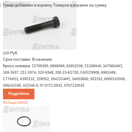
.
Товар добавлен в корзину
Товаров в корзине
на сумму
220 Руб.
Срок поставки:
В наличии
Кросс-номера: 11709365, 9968068, 83952536, 51336049, 3475604M1,
169-1637, 211-1974, 320-9348, 20E-23-K1720, CA0119906, 6962488,
C77AK52, K395131, 109552, 3541514M1, 34053800, 501532, 6000103500,
S06/42186, 321540.0, 07.0711.0031, 0707110031
Подробнее
Кольцо 28532