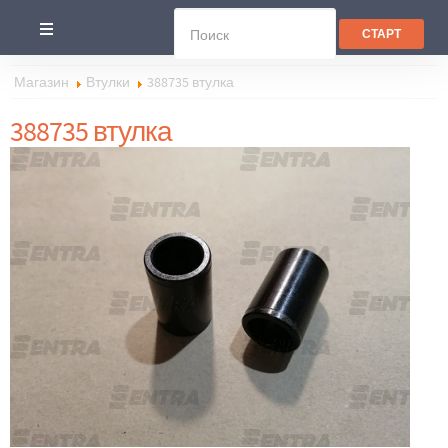
Магазин
Втулки
388735 втулка
388735 втулка