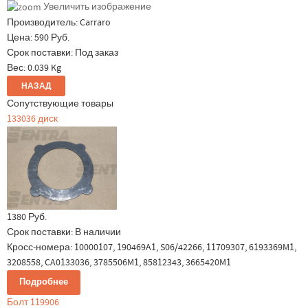
Увеличить изображение
Производитель:
Carraro
Цена:
590 Руб.
Срок поставки: Под заказ
Вес:
0.039 Kg
Сопутствующие товары
133036 диск
1380 Руб.
Срок поставки:
В наличии
Кросс-номера: 10000107, 190469A1, S06/42266, 11709307, 6193369M1,
3208558, CA0133036, 3785506M1, 85812343, 3665420M1
Подробнее
Болт 119906