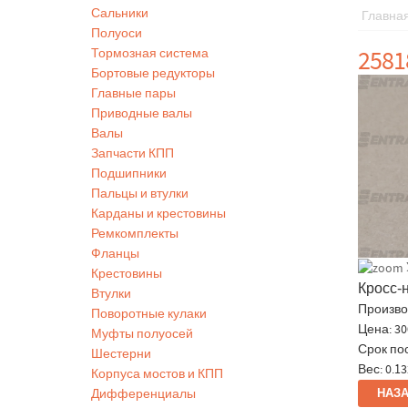
Сальники
Главна
Полуоси
2581
Тормозная система
Бортовые редукторы
Главные пары
Приводные валы
Валы
Запчасти КПП
Подшипники
Пальцы и втулки
Карданы и крестовины
Ремкомплекты
Фланцы
Крестовины
Кросс-
Втулки
Произво
Поворотные кулаки
Цена:
30
Муфты полуосей
Срок по
Шестерни
Вес:
0.13
Корпуса мостов и КПП
Дифференциалы