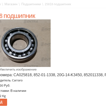
я
\
Магазин
\
Подшипники
\
25818 подшипник
8 подшипник
Увеличить изображение
номера: CA025818, 852-01-1338, 20G-14-K3450, 852011338,
дитель:
Carraro
00 Руб.
ставки: В наличии
2 Kg