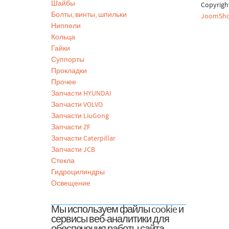
Шайбы
Copyrig
Болты, винты, шпильки
JoomSho
Ниппели
Кольца
Гайки
Суппорты
Прокладки
Прочее
Запчасти HYUNDAI
Запчасти VOLVO
Запчасти LiuGong
Запчасти ZF
Запчасти Caterpillar
Запчасти JCB
Стекла
Гидроцилиндры
Освещение
Мы используем файлы cookie и
сервисы веб-аналитики для