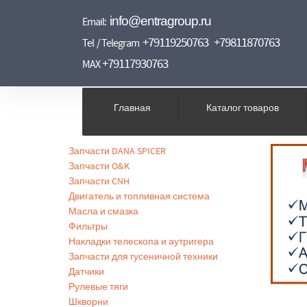
info@entragroup.ru
Email:
+79119250763
+79811870763
Tel / Telegram
+79117930763
MAX
Главная
Каталог товаров
Запчасти DANA SPICER
Запчасти O&K
Запчасти CNH
Двигатель и топливная система
Масла и смазка
Фильтры
Накладки телескопа и аутригера
Запчасти для гусеничной техники
Датчики
Рулевые тяги
Шкворни