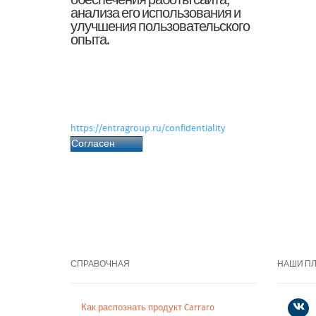
обеспечения работы сайта,
анализа его использования и
улучшения пользовательского
опыта.
Нажимая «Согласен», вы даёте согласие
на обработку файлов cookie и
связанных с ними персональных
данных в соответствии с Политикой
обработки персональных данных.
https://entragroup.ru/confidentiality
Согласен
СПРАВОЧНАЯ
НАШИ П
Как распознать продукт Carraro