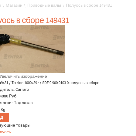
я
\
Магазин
\
Приводные валы
\
Полуось в сборе 149431
ось в сборе 149431
Увеличить изображение
49431 / Terrion 10007897 / SDF 0.900.0103.0 полуось в сборе
дитель:
Carraro
4880 Руб.
тавки: Под заказ
 Kg
вующие товары
олуось