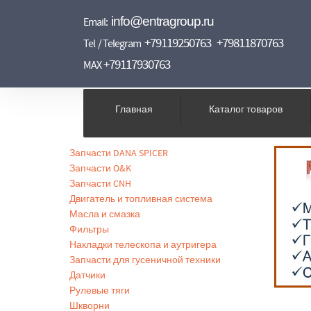
info@entragroup.ru
Email:
+79119250763
+79811870763
Tel / Telegram
+79117930763
MAX
Главная
Каталог товаров
Запчасти DANA SPICER
Запчасти O&K
Запчасти CNH
Двигатель и топливная система
Масла и смазка
Фильтры
Накладки телескопа и аутригера
Запчасти для гусеничной техники
Датчики
Рулевые тяги
Шкворни