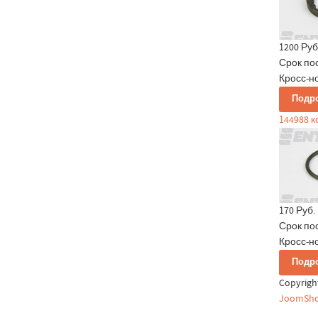
1200 Руб
Срок по
Кросс-но
Подр
144988 
170 Руб.
Срок по
Кросс-но
Подр
Copyrig
JoomSho