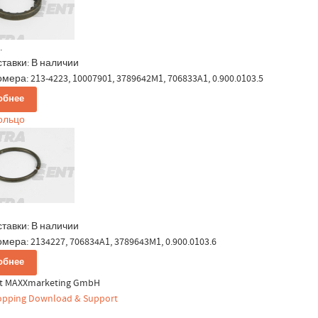
.
ставки:
В наличии
мера: 213-4223, 10007901, 3789642M1, 706833A1, 0.900.0103.5
обнее
кольцо
ставки:
В наличии
мера: 2134227, 706834A1, 3789643M1, 0.900.0103.6
обнее
ht MAXXmarketing GmbH
pping Download & Support