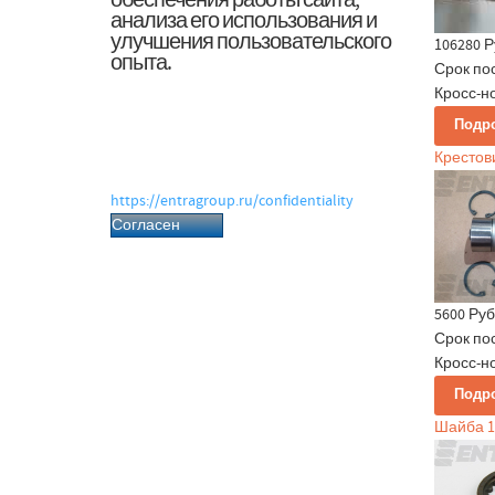
обеспечения работы сайта,
анализа его использования и
улучшения пользовательского
106280 Р
опыта.
Срок по
Нажимая «Согласен», вы даёте согласие
Кросс-но
на обработку файлов cookie и
Подр
связанных с ними персональных
данных в соответствии с Политикой
Крестови
обработки персональных данных.
https://entragroup.ru/confidentiality
Согласен
5600 Руб
Срок по
Кросс-но
Подр
Шайба 1