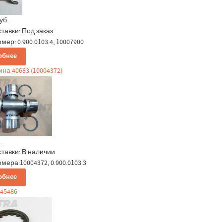
уб.
ставки:
Под заказ
мер: 0.900.0103.4, 10007900
обнее
на 40683 (10004372)
.
ставки:
В наличии
мера:10004372, 0.900.0103.3
обнее
45486