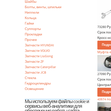
Шайбы
Болты, винты, шпильки
Ниппели
Кольца
Гайки
73280 Ру
Суппорты
Срок по
Прокладки
Кросс-но
Прочее
Подр
Запчасти HYUNDAI
Запчасти VOLVO
Муфта 4
Запчасти LiuGong
Запчасти ZF
Запчасти Caterpillar
Запчасти JCB
27090 Ру
Стекла
Срок по
Гидроцилиндры
Централь
Освещение
Подр
40674 п
Мы используем файлы cookie и
сервисы веб-аналитики для