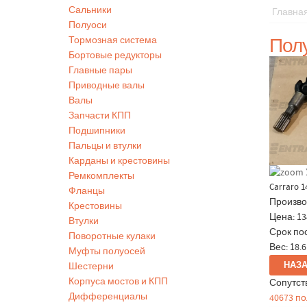
Сальники
Главна
Полуоси
Полу
Тормозная система
Бортовые редукторы
Главные пары
Приводные валы
Валы
Запчасти КПП
Подшипники
Пальцы и втулки
Карданы и крестовины
Ремкомплекты
Carraro 1
Фланцы
Произво
Крестовины
Цена:
13
Втулки
Срок пос
Поворотные кулаки
Вес:
18.6
Муфты полуосей
Шестерни
Корпуса мостов и КПП
Сопутст
Дифференциалы
40673 п