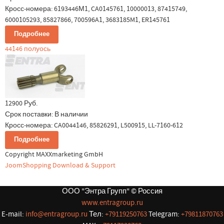
Кросс-номера: 6193446М1, CA0145761, 10000013, 87415749,
6000105293, 85827866, 700596A1, 3683185M1, ER145761
Подробнее
44146 полуось
12900 Руб.
Срок поставки:
В наличии
Кросс-номера: CA0044146, 85826291, L500915, LL-7160-612
Подробнее
Copyright MAXXmarketing GmbH
JoomShopping Download & Support
ООО "Энтра Групп" © Россия
www.entragroup.ru
E-mail:
info@entragroup.ru
Тел:
+79119250763
Telegram:
+79811870763