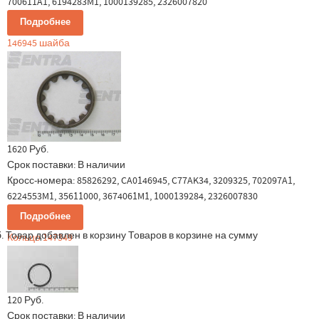
700611A1, 6194283M1, 1000139285, 2326007820
Подробнее
146945 шайба
1620 Руб.
Срок поставки:
В наличии
Кросс-номера: 85826292, CA0146945, C77AK34, 3209325, 702097A1,
6224553M1, 35611000, 3674061M1, 1000139284, 2326007830
Подробнее
.
Товар добавлен в корзину
Товаров в корзине
на сумму
Кольцо 147349
120 Руб.
Срок поставки:
В наличии