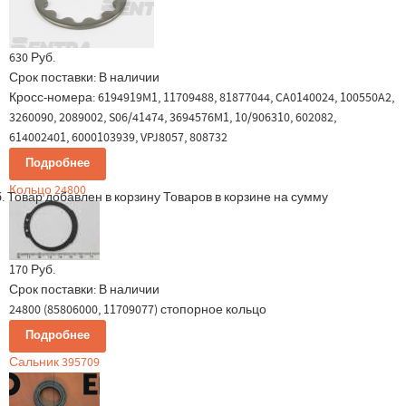
630 Руб.
Срок поставки:
В наличии
Кросс-номера: 6194919M1, 11709488, 81877044, CA0140024, 100550A2,
3260090, 2089002, S06/41474, 3694576M1, 10/906310, 602082,
614002401, 6000103939, VPJ8057, 808732
Подробнее
Кольцо 24800
.
Товар добавлен в корзину
Товаров в корзине
на сумму
170 Руб.
Срок поставки:
В наличии
24800 (85806000, 11709077) стопорное кольцо
Подробнее
Сальник 395709