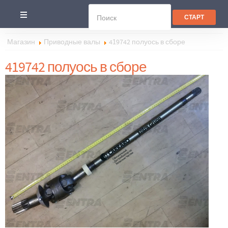
Магазин
Приводные валы
419742 полуось в сборе
419742 полуось в сборе