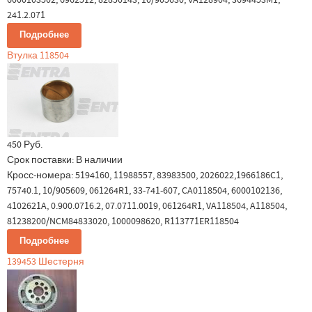
241.2.071
Подробнее
Втулка 118504
450 Руб.
Срок поставки:
В наличии
Кросс-номера: 5194160, 11988557, 83983500, 2026022,1966186C1,
75740.1, 10/905609, 061264R1, 33-741-607, CA0118504, 6000102136,
4102621A, 0.900.0716.2, 07.0711.0019, 061264R1, VA118504, A118504,
81238200/NCM84833020, 1000098620, R113771ER118504
Подробнее
139453 Шестерня