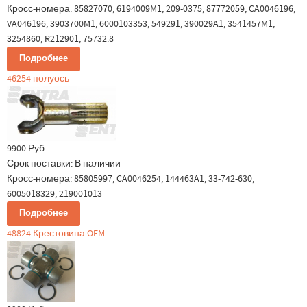
Кросс-номера: 85827070, 6194009M1, 209-0375, 87772059, CA0046196,
VA046196, 3903700M1, 6000103353, 549291, 390029A1, 3541457M1,
3254860, R212901, 75732.8
Подробнее
46254 полуось
9900 Руб.
Срок поставки:
В наличии
Кросс-номера: 85805997, CA0046254, 144463A1, 33-742-630,
6005018329, 219001013
Подробнее
48824 Крестовина OEM