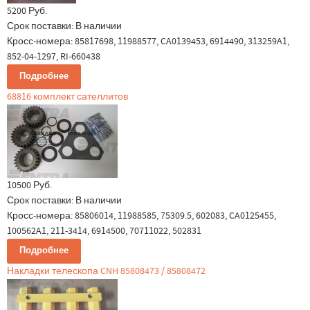
5200 Руб.
Срок поставки:
В наличии
Кросс-номера: 85817698, 11988577, CA0139453, 6914490, 313259A1,
852-04-1297, RI-660438
Подробнее
68816 комплект сателлитов
10500 Руб.
Срок поставки:
В наличии
Кросс-номера: 85806014, 11988585, 75309.5, 602083, CA0125455,
100562A1, 211-3414, 6914500, 70711022, 502831
Подробнее
Накладки телескопа CNH 85808473 / 85808472