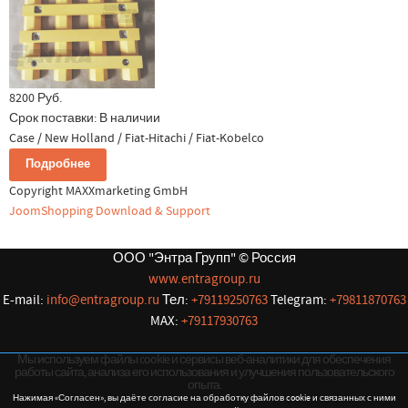
8200 Руб.
Срок поставки:
В наличии
Case / New Holland / Fiat-Hitachi / Fiat-Kobelco
Подробнее
Copyright MAXXmarketing GmbH
JoomShopping Download & Support
ООО "Энтра Групп" © Россия
www.entragroup.ru
E-mail:
info@entragroup.ru
Тел:
+79119250763
Telegram:
+79811870763
MAX:
+79117930763
Мы используем файлы cookie и сервисы веб-аналитики для обеспечения
работы сайта, анализа его использования и улучшения пользовательского
опыта.
Нажимая «Согласен», вы даёте согласие на обработку файлов cookie и связанных с ними