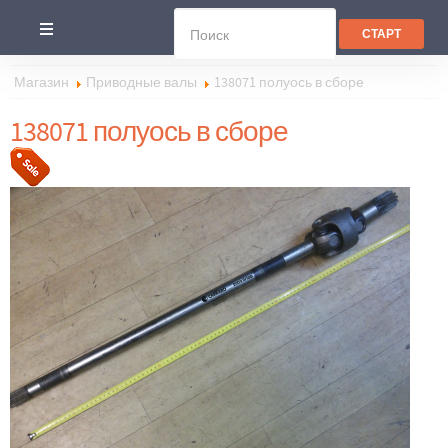
Магазин
Приводные валы
138071 полуось в сборе
138071 полуось в сборе