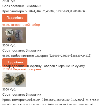
2900 Руб.
Срок поставки:
В наличии
Кросс-номера: 519044, 46252, 40889, 51335929, 0.900.0966.5
Подробнее
68807 шкворневой набор
3500 Руб.
Срок поставки:
В наличии
68807 набор нижнего шкворня (128903+27692+128629+24211)
Подробнее
.
Товар добавлен в корзину
Товаров в корзине
на сумму
128904 Верхний шкворень
3000 Руб.
Срок поставки:
В наличии
Кросс-номера: CA0128904, 11988560, 85805980, 122265A1, M75755.9,
6000103502, 6962512, 82850143, 10/905630, VA128904, 3694453M1,