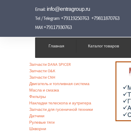
info@entragroup.ru
Email:
+79119250763
+79811870763
Tel / Telegram
+79117930763
MAX
Главная
Каталог товаров
Запчасти DANA SPICER
Запчасти O&K
Запчасти CNH
Двигатель и топливная система
Масла и смазка
Фильтры
Накладки телескопа и аутригера
Запчасти для гусеничной техники
Датчики
Рулевые тяги
Шкворни