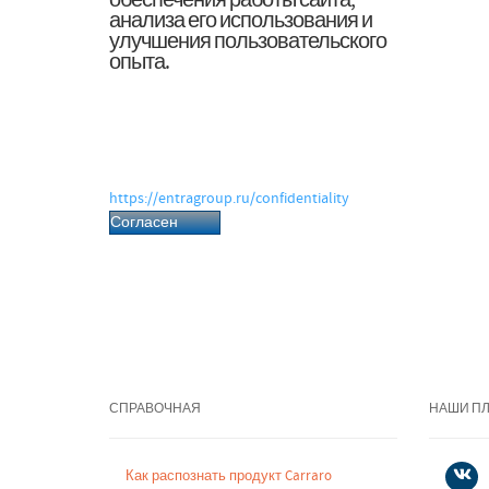
обеспечения работы сайта,
анализа его использования и
улучшения пользовательского
опыта.
Нажимая «Согласен», вы даёте согласие
на обработку файлов cookie и
связанных с ними персональных
данных в соответствии с Политикой
обработки персональных данных.
https://entragroup.ru/confidentiality
Согласен
СПРАВОЧНАЯ
НАШИ П
Как распознать продукт Carraro