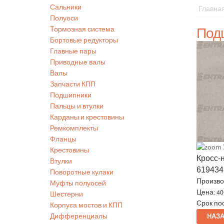
Сальники
Главна
Полуоси
Под
Тормозная система
Бортовые редукторы
Главные пары
Приводные валы
Валы
Запчасти КПП
Подшипники
Пальцы и втулки
Карданы и крестовины
Ремкомплекты
Фланцы
Крестовины
Кросс-
Втулки
61943
Поворотные кулаки
Произво
Муфты полуосей
Цена:
40
Шестерни
Срок по
Корпуса мостов и КПП
Дифференциалы