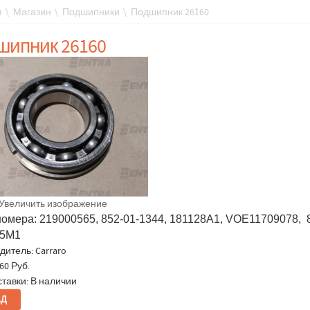
я
\
Магазин
\
Подшипники
\
Подшипник 26160
шипник 26160
Увеличить изображение
номера: 219000565, 852-01-1344, 181128A1, VOE11709078, 
45M1
дитель:
Carraro
60 Руб.
ставки: В наличии