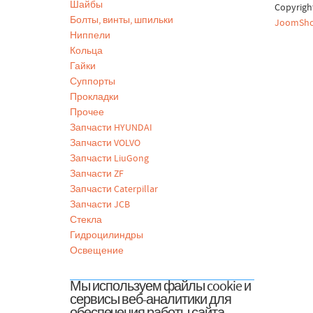
Шайбы
Copyrig
Болты, винты, шпильки
JoomSho
Ниппели
Кольца
Гайки
Суппорты
Прокладки
Прочее
Запчасти HYUNDAI
Запчасти VOLVO
Запчасти LiuGong
Запчасти ZF
Запчасти Caterpillar
Запчасти JCB
Стекла
Гидроцилиндры
Освещение
Мы используем файлы cookie и
сервисы веб-аналитики для