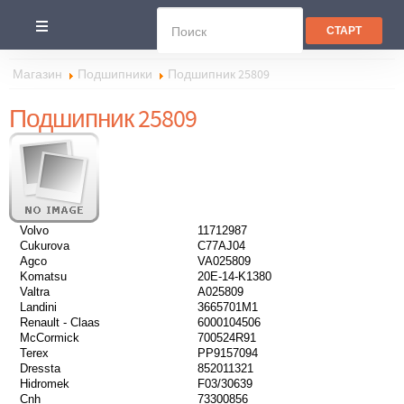
Магазин
Подшипники
Подшипник 25809
Подшипник 25809
Volvo
11712987
Cukurova
C77AJ04
Agco
VA025809
Komatsu
20E-14-K1380
Valtra
A025809
Landini
3665701M1
Renault - Claas
6000104506
McCormick
700524R91
Terex
PP9157094
Dressta
852011321
Hidromek
F03/30639
Cnh
73300856