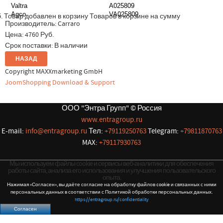
Valtra
A025809
Agco
VA025809
.
Товар добавлен в корзину
Товаров в корзине
на сумму
Производитель:
Carraro
Цена:
4760 Руб.
Срок поставки: В наличии
Copyright MAXXmarketing GmbH
JoomShopping Download & Support
ООО "Энтра Групп" © Россия
www.entragroup.ru
E-mail:
info@entragroup.ru
Тел:
+79119250763
Telegram:
+79811870763
MAX:
+79117930763
Мы используем файлы cookie и сервисы веб-аналитики для обеспечения
работы сайта, анализа его использования и улучшения пользовательского
опыта.
Нажимая «Согласен», вы даёте согласие на обработку файлов cookie и связанных с ними
персональных данных в соответствии с Политикой обработки персональных данных.
https://entragroup.ru/confidentiality
Согласен