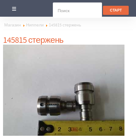
Магазин
Ниппели
145815 стержень
145815 стержень