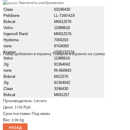
Увеличить изображение
Claas
03196430
Pettibone
LL-7160-619
Bobcat
M6912576
Volvo
11988616
Ingersoll Rand
M6912576
Hydrema
7000203
none
IFI04083
Kramer
1000133124
.
Товар добавлен в корзину
Товаров в корзине
на сумму
Volvo
11988616
Jlg
91364042
none
RI-660943
Bobcat
6912576
Jlg
91364042
Claas
3196430
Bobcat
M691257
Производитель:
Carraro
Цена:
1730 Руб.
Срок поставки: Под заказ
Вес:
0.06 Kg