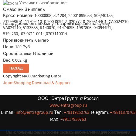
Увеличить изображение
Смазочный ниппель
Кросс-номера: 10000008, 321204, 24001899053, S06/40155,
712998R91, 11709410, 0.900.0094.2, 320772.0, 2595144C1, CA0024210,
.
Товар добавлен в корзину
Товаров в корзине
на сумму
VA024210, 5133585, R140070, 91474095, 1987806, 040944R1,
5194260, 07.0711.0014,0707110014
Производитель:
Carraro
Цена:
180 Руб.
Срок поставки: В наличии
Вес:
0.002 Kg
Copyright MAXXmarketing GmbH
JoomShopping Download & Support
ООО "Энтра Групп" © Россия
www.entragroup.ru
E-mail:
info@entragroup.ru
Тел:
+79119250763
Telegram:
+79811870763
MAX:
+79117930763
Мы используем файлы cookie и сервисы веб-аналитики для обеспечения