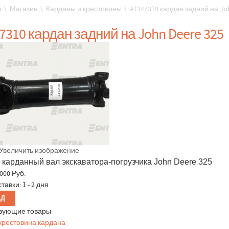
я
\
Магазин
\
Карданы и крестовины
\
AT347310 кардан задний на Jo
7310 кардан задний на John Deere 325
Увеличить изображение
 карданный вал экскаватора-погрузчика John Deere 325
000 Руб.
тавки: 1 - 2 дня
вующие товары
 крестовина кардана