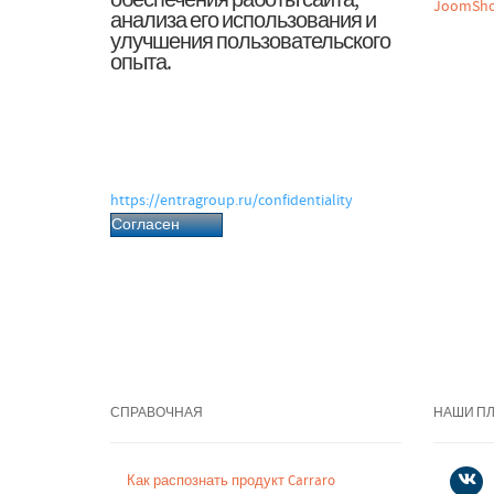
обеспечения работы сайта,
JoomSho
анализа его использования и
улучшения пользовательского
опыта.
Нажимая «Согласен», вы даёте согласие
на обработку файлов cookie и
связанных с ними персональных
данных в соответствии с Политикой
обработки персональных данных.
https://entragroup.ru/confidentiality
Согласен
СПРАВОЧНАЯ
НАШИ П
Как распознать продукт Carraro