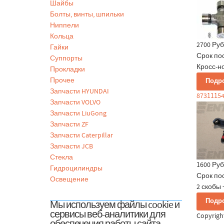
Шайбы
Болты, винты, шпильки
Ниппели
Кольца
2700 Руб
Гайки
Срок по
Суппорты
Кросс-но
Прокладки
Прочее
Подр
Запчасти HYUNDAI
8731115
Запчасти VOLVO
Запчасти LiuGong
Запчасти ZF
Запчасти Caterpillar
Запчасти JCB
Стекла
1600 Руб
Гидроцилиндры
Срок по
Освещение
2 скобы 
Подр
Мы используем файлы cookie и
сервисы веб-аналитики для
Copyrig