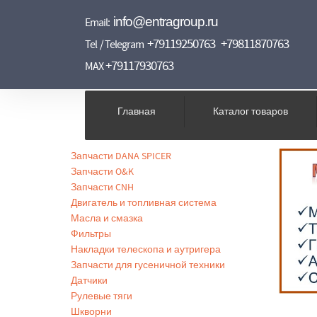
info@entragroup.ru
Email:
+79119250763
+79811870763
Tel / Telegram
+79117930763
MAX
Главная
Каталог товаров
Запчасти DANA SPICER
Запчасти O&K
Запчасти CNH
Двигатель и топливная система
Масла и смазка
Фильтры
Накладки телескопа и аутригера
Запчасти для гусеничной техники
Датчики
Рулевые тяги
Шкворни