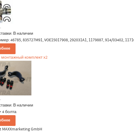
.
ставки:
В наличии
мер: 46785, 835727M91, VOE15017908, 292031A1, 1179887, 914/03402, 1171
обнее
4 монтажный комплект х2
.
ставки:
В наличии
+ 4 болта
обнее
ht MAXXmarketing GmbH