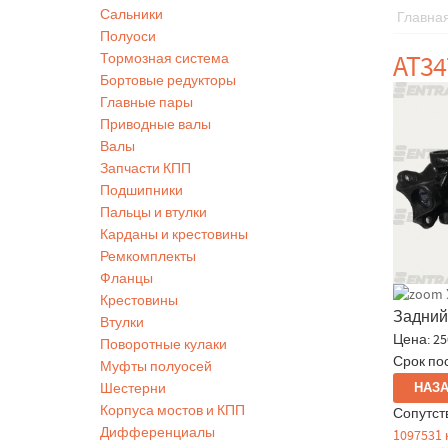
Сальники
Главна
Полуоси
AT34
Тормозная система
Бортовые редукторы
Главные пары
Приводные валы
Валы
Запчасти КПП
Подшипники
Пальцы и втулки
Карданы и крестовины
Ремкомплекты
Фланцы
Крестовины
Задний
Втулки
Цена:
25
Поворотные кулаки
Срок пос
Муфты полуосей
Шестерни
Корпуса мостов и КПП
Сопутст
Дифференциалы
1097531