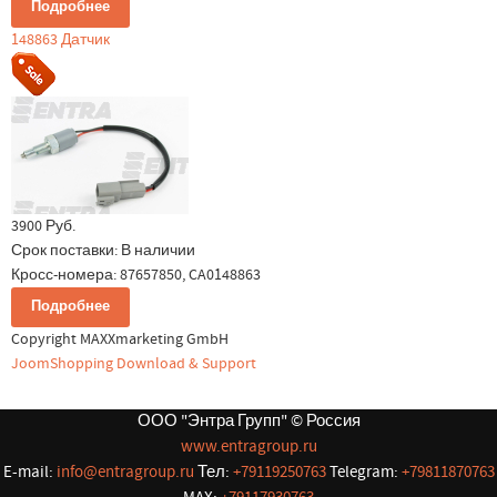
Подробнее
148863 Датчик
3900 Руб.
Срок поставки:
В наличии
Кросс-номера: 87657850, CA0148863
Подробнее
Copyright MAXXmarketing GmbH
JoomShopping Download & Support
ООО "Энтра Групп" © Россия
www.entragroup.ru
E-mail:
info@entragroup.ru
Тел:
+79119250763
Telegram:
+79811870763