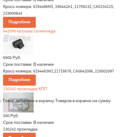
Кросс-номера: 6194486M1, 190442A1, 11709231, CA0134125,
219000643
Подробнее
642096 катушка соленоида
6900 Руб.
Срок поставки:
В наличии
Кросс-номера: 6194483M1,11716678, CA0642096, 219002097
Подробнее
130242 прокладка КПП
.
Товар добавлен в корзину
Товаров в корзине
на сумму
500 Руб.
Срок поставки:
В наличии
130242 прокладка