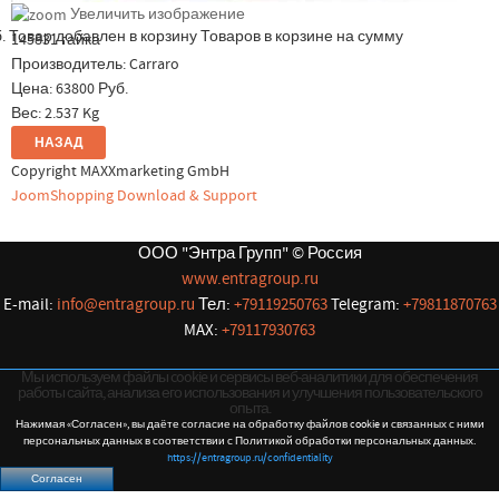
Увеличить изображение
.
Товар добавлен в корзину
Товаров в корзине
на сумму
145831 гайка
Производитель:
Carraro
Цена:
63800 Руб.
Вес:
2.537 Kg
Copyright MAXXmarketing GmbH
JoomShopping Download & Support
ООО "Энтра Групп" © Россия
www.entragroup.ru
E-mail:
info@entragroup.ru
Тел:
+79119250763
Telegram:
+79811870763
MAX:
+79117930763
Мы используем файлы cookie и сервисы веб-аналитики для обеспечения
работы сайта, анализа его использования и улучшения пользовательского
опыта.
Нажимая «Согласен», вы даёте согласие на обработку файлов cookie и связанных с ними
персональных данных в соответствии с Политикой обработки персональных данных.
https://entragroup.ru/confidentiality
Согласен