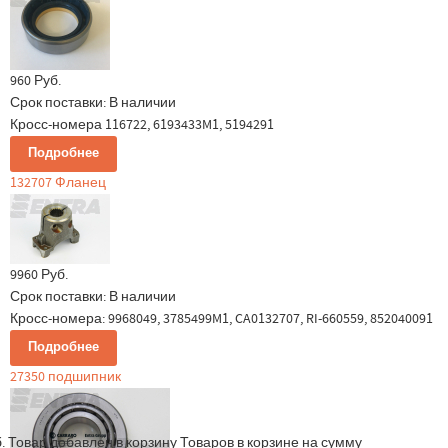
960 Руб.
Срок поставки:
В наличии
Кросс-номера 116722, 6193433M1, 5194291
Подробнее
132707 Фланец
9960 Руб.
Срок поставки:
В наличии
Кросс-номера: 9968049, 3785499M1, CA0132707, RI-660559, 852040091
Подробнее
27350 подшипник
.
Товар добавлен в корзину
Товаров в корзине
на сумму