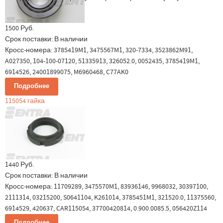
1500 Руб.
Срок поставки:
В наличии
Кросс-номера: 3785419M1, 3475567M1, 320-7334, 3523862M91,
A027350, 104-100-07120, 51335913, 326052.0, 0052435, 3785419M1,
6914526, 24001899075, M6960468, C77AK0
Подробнее
115054 гайка
1440 Руб.
Срок поставки:
В наличии
Кросс-номера: 11709289, 3475570M1, 83936146, 9968032, 30397100,
2111314, 03215200, S0641104, K261014, 3785451M1, 321520.0, 11375560,
6914529, 420637, CAR115054, 37700420814, 0.900.0085.5, 056420Z114
Подробнее