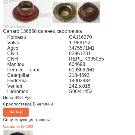
Carraro 136868 фланец хвостовика
Komatsu
CA116370
Volvo
11988152
Agco
3475571M1
CNH
83961231
CNH
REPL. K395055
Manitou
604698
Fermec - Terex
6193662M1
Caterpillar
218-4693
Hydrema
14002984
Venieri
242.5.018
Hidromek
S06/41452
Цена:
4060 Руб.
Срок поставки: В наличии
Сопутствующие товары
Сальник 134363