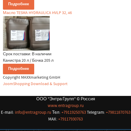
Подробнее
Масло TESMA HYDRAULICA HVLP 32, 46
Срок поставки:
В наличии
Канистра 20 л / Бочка 205 л
Подробнее
Copyright MAXXmarketing GmbH
JoomShopping Download & Support
ООО "Энтра Групп" © Россия
www.entragroup.ru
E-mail:
info@entragroup.ru
Тел:
+79119250763
Telegram:
+79811870763
MAX:
+79117930763