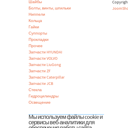
Шайбы
Copyrig
Болты, винты, шпильки
JoomSho
Ниппели
Кольца
Гайки
Суппорты
Прокладки
Прочее
Запчасти HYUNDAI
Запчасти VOLVO
Запчасти LiuGong
Запчасти ZF
Запчасти Caterpillar
Запчасти JCB
Стекла
Гидроцилиндры
Освещение
Мы используем файлы cookie и
сервисы веб-аналитики для