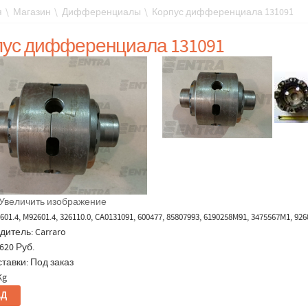
я
\
Магазин
\
Дифференциалы
\
Корпус дифференциала 131091
пус дифференциала 131091
Увеличить изображение
2601.4, M92601.4, 326110.0, CA0131091, 600477, 85807993, 6190258M91, 3475567M1,
дитель:
Carraro
620 Руб.
тавки: Под заказ
Kg