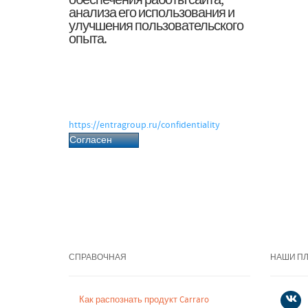
обеспечения работы сайта,
анализа его использования и
улучшения пользовательского
опыта.
Нажимая «Согласен», вы даёте согласие
на обработку файлов cookie и
связанных с ними персональных
данных в соответствии с Политикой
обработки персональных данных.
https://entragroup.ru/confidentiality
Согласен
СПРАВОЧНАЯ
НАШИ П
Как распознать продукт Carraro