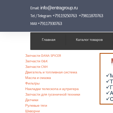
info@entragroup.ru
Email:
+79119250763
+79811870763
Tel / Telegram
+79117930763
MAX
Главная
Каталог товаров
Запчасти DANA SPICER
Запчасти O&K
Запчасти CNH
Двигатель и топливная система
Масла и смазка
Фильтры
Накладки телескопа и аутригера
Запчасти для гусеничной техники
Датчики
Рулевые тяги
Шкворни