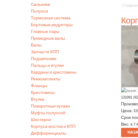
Сальники
Главна
Полуоси
Кор
Тормозная система
Бортовые редукторы
Главные пары
Приводные валы
Валы
Запчасти КПП
Подшипники
Пальцы и втулки
Карданы и крестовины
Ремкомплекты
Фланцы
Крестовины
131091 (9
Втулки
Произво
Поворотные кулаки
Цена:
33
Муфты полуосей
Срок пос
Шестерни
Вес:
4.7 
Корпуса мостов и КПП
Дифференциалы