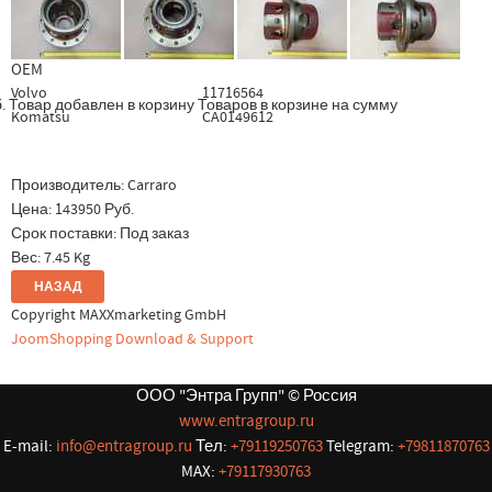
OEM
Volvo
11716564
.
Товар добавлен в корзину
Товаров в корзине
на сумму
Komatsu
CA0149612
Производитель:
Carraro
Цена:
143950 Руб.
Срок поставки: Под заказ
Вес:
7.45 Kg
Copyright MAXXmarketing GmbH
JoomShopping Download & Support
ООО "Энтра Групп" © Россия
www.entragroup.ru
E-mail:
info@entragroup.ru
Тел:
+79119250763
Telegram:
+79811870763
MAX:
+79117930763