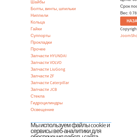
Шайбы
Срок пос
Болты, винты, шпильки
Вес:
0.78
Ниппели
Кольца
Гайки
Copyrig
Суппорты
JoomSho
Прокладки
Прочее
Запчасти HYUNDAI
Запчасти VOLVO
Запчасти LiuGong
Запчасти ZF
Запчасти Caterpillar
Запчасти JCB
Стекла
Гидроцилиндры
Освещение
Мы используем файлы cookie и
сервисы веб-аналитики для