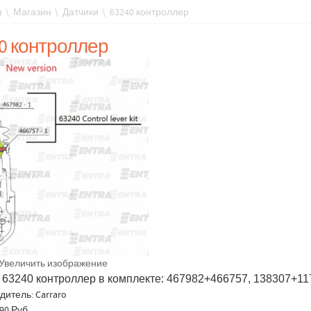
я
\
Магазин
\
Датчики
\
63240 контроллер
0 контроллер
Увеличить изображение
o 63240 контроллер в комплекте: 467982+466757, 138307+1
дитель:
Carraro
90 Руб.