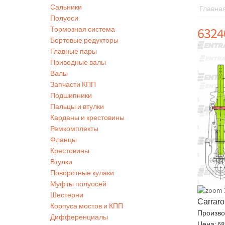
Сальники
Главна
Полуоси
6324
Тормозная система
Бортовые редукторы
Главные пары
Приводные валы
Валы
Запчасти КПП
Подшипники
Пальцы и втулки
Карданы и крестовины
Ремкомплекты
Фланцы
Крестовины
Втулки
Поворотные кулаки
Муфты полуосей
Шестерни
Carrar
Корпуса мостов и КПП
Произво
Дифференциалы
Цена:
68