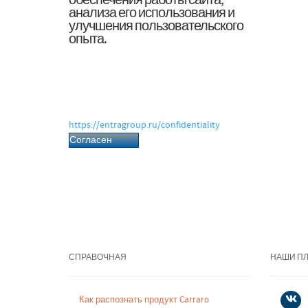
обеспечения работы сайта,
анализа его использования и
улучшения пользовательского
опыта.
Нажимая «Согласен», вы даёте согласие
на обработку файлов cookie и
связанных с ними персональных
данных в соответствии с Политикой
обработки персональных данных.
https://entragroup.ru/confidentiality
Согласен
СПРАВОЧНАЯ
НАШИ П
Как распознать продукт Carraro