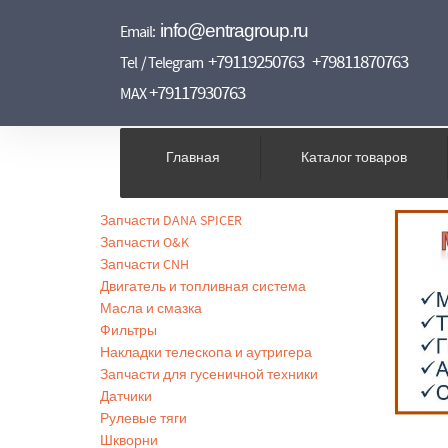
info@entragroup.ru
Email:
+79119250763
+79811870763
Tel / Telegram
+79117930763
MAX
Главная
Каталог товаров
Запчасти DANA SPICER
Запчасти O&K
Запчасти CNH
Двигатель и топливная система
Масла и смазка
Фильтры
Накладки телескопа и аутригера
Запчасти для гусеничной техники
Датчики
Рулевые тяги
Шкворни