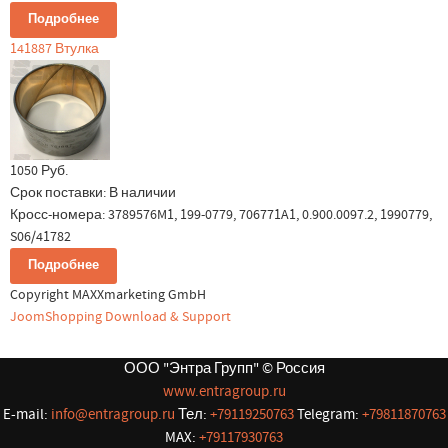
Подробнее
141887 Втулка
1050 Руб.
Срок поставки:
В наличии
Кросс-номера: 3789576M1, 199-0779, 706771A1, 0.900.0097.2, 1990779,
S06/41782
Подробнее
Copyright MAXXmarketing GmbH
JoomShopping Download & Support
ООО "Энтра Групп" © Россия
www.entragroup.ru
E-mail:
info@entragroup.ru
Тел:
+79119250763
Telegram:
+79811870763
MAX:
+79117930763