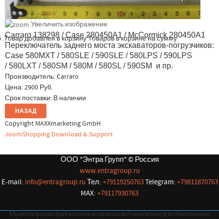
Увеличить изображение
Carraro 138298 / Case 280450A1 / McCormick 280450A1
.
Товар добавлен в корзину
Товаров в корзине
на сумму
Переключатель заднего моста экскаваторов-погрузчиков:
Case 580MXT / 580SLE / 590SLE / 580LPS / 590LPS
/ 580LXT / 580SM / 580M / 580SL / 590SM и пр.
Производитель:
Carraro
Цена:
2900 Руб.
Срок поставки: В наличии
Copyright MAXXmarketing GmbH
JoomShopping Download & Support
ООО "Энтра Групп" © Россия
www.entragroup.ru
E-mail:
info@entragroup.ru
Тел:
+79119250763
Telegram:
+79811870763
MAX:
+79117930763
Мы используем файлы cookie и сервисы веб-аналитики для обеспечения