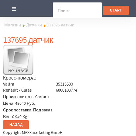
Магазин
Датчики
137695 датчик
137695 датчик
Кросс-номера:
Valtra
35313500
Renault - Claas
6000103774
Производитель:
Carraro
Цена:
48640 Руб.
Срок поставки: Под заказ
Вес:
0.949 Kg
Copyright MAXXmarketing GmbH