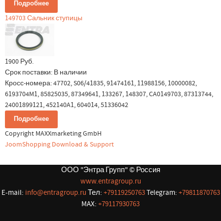
Подробнее
149703 Сальник ступицы
1900 Руб.
Срок поставки:
В наличии
Кросс-номера: 47702, S06/41835, 91474161, 11988156, 10000082,
6193704M1, 85825035, 87349641, 133267, 148307, CA0149703, 87313744,
24001899121, 452140A1, 604014, 51336042
Подробнее
Copyright MAXXmarketing GmbH
JoomShopping Download & Support
ООО "Энтра Групп" © Россия
www.entragroup.ru
E-mail:
info@entragroup.ru
Тел:
+79119250763
Telegram:
+79811870763
MAX:
+79117930763