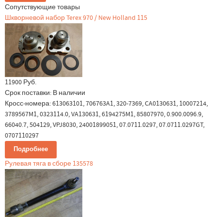
Сопутствующие товары
Шкворневой набор Terex 970 / New Holland 115
11900 Руб.
Срок поставки:
В наличии
Кросс-номера: 613063101, 706763A1, 320-7369, CA0130631, 10007214,
3789567M1, 0323114.0, VA130631, 6194275M1, 85807970, 0.900.0096.9,
66040.7, 504129, VPJ8030, 24001899051, 07.0711.0297, 07.0711.0297GT,
0707110297
Подробнее
Рулевая тяга в сборе 135578