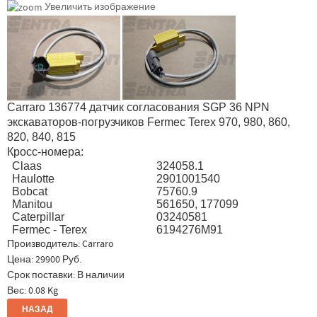
Увеличить изображение
Carraro 136774 датчик согласования SGP 36 NPN
экскаваторов-погрузчиков Fermec Terex 970, 980, 860,
820, 840, 815
Кросс-номера:
Claas
324058.1
Haulotte
2901001540
Bobcat
75760.9
Manitou
561650, 177099
Caterpillar
03240581
Fermec - Terex
6194276M91
Производитель:
Carraro
Цена:
29900 Руб.
Срок поставки: В наличии
Вес:
0.08 Kg