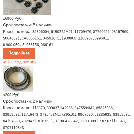
16900 Руб.
Срок поставки:
В наличии
Кросс-номера: 85806004, 6190225M91, 11709476, 87760651, 03167960,
S0640321, CA0066161, 045916R1, 1930969, 2100967, 09960.1,
0.900.0694.5, 066156, 066161
Подробнее
45180 подшипник
4200 Руб.
Срок поставки:
В наличии
Кросс-номера: 118370, 399037,142088, 3475599M1, 85825036,
83952531, 11716473, 3785458M1, k395101, 9967690, 51335935, 83952531,
84197880, 7028421, 81676C1, 37700420842, 0.900.0091.2,07.0711.0343,
0707110343