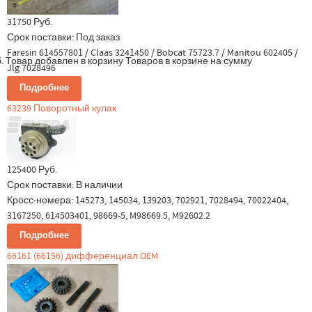
31750 Руб.
Срок поставки:
Под заказ
Faresin 614557801 / Claas 3241450 / Bobcat 75723.7 / Manitou 602405 /
.
Товар добавлен в корзину
Товаров в корзине
на сумму
Jlg 7028496
Подробнее
63239 Поворотный кулак
125400 Руб.
Срок поставки:
В наличии
Кросс-номера: 145273, 145034, 139203, 702921, 7028494, 70022404,
3167250, 614503401, 98669-5, M98669.5, M92602.2
Подробнее
66161 (66156) дифференциал OEM