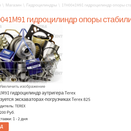
я
\
Магазин
\
Гидроцилиндры
\
1TH0041M91 гидроцилиндр опоры ст
041M91 гидроцилиндр опоры стабил
Увеличить изображение
1M91 гидроцилиндр аутригера Terex
уется экскаваторах-погрузчиках Terex 825
дитель:
TEREX
200 Руб.
тавки: 1 - 2 дня