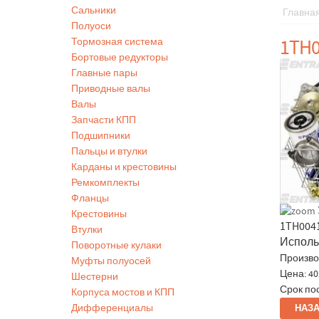
Сальники
Главна
Полуоси
1TH0
Тормозная система
Бортовые редукторы
Главные пары
Приводные валы
Валы
Запчасти КПП
Подшипники
Пальцы и втулки
Карданы и крестовины
Ремкомплекты
Фланцы
Крестовины
1TH004
Втулки
Использ
Поворотные кулаки
Произво
Муфты полуосей
Цена:
40
Шестерни
Срок пос
Корпуса мостов и КПП
Дифференциалы