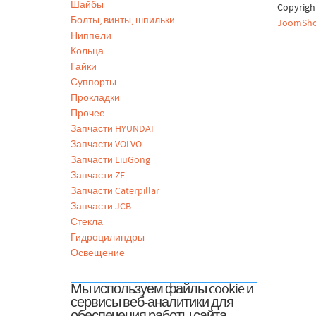
Шайбы
Copyrig
Болты, винты, шпильки
JoomSho
Ниппели
Кольца
Гайки
Суппорты
Прокладки
Прочее
Запчасти HYUNDAI
Запчасти VOLVO
Запчасти LiuGong
Запчасти ZF
Запчасти Caterpillar
Запчасти JCB
Стекла
Гидроцилиндры
Освещение
Мы используем файлы cookie и
сервисы веб-аналитики для