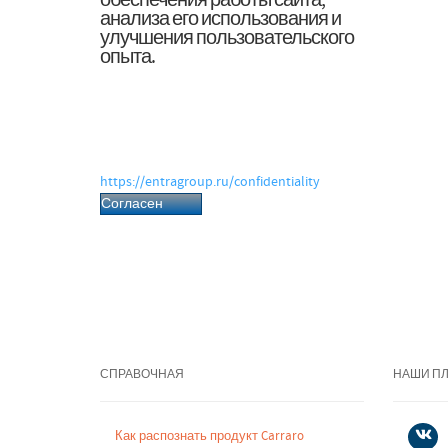
обеспечения работы сайта,
анализа его использования и
улучшения пользовательского
опыта.
Нажимая «Согласен», вы даёте согласие
на обработку файлов cookie и
связанных с ними персональных
данных в соответствии с Политикой
обработки персональных данных.
https://entragroup.ru/confidentiality
Согласен
СПРАВОЧНАЯ
НАШИ П
Как распознать продукт Carraro