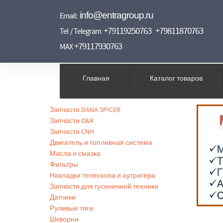
info@entragroup.ru
Email:
+79119250763
+79811870763
Tel / Telegram
+79117930763
MAX
Главная
Каталог товаров
Запчасти DANA SPICER
Запчасти O&K
Запчасти CNH
Двигатель и топливная система
Масла и смазка
Фильтры
Накладки телескопа и аутригера
Запчасти для гусеничной техники
Датчики
Рулевые тяги
Шкворни