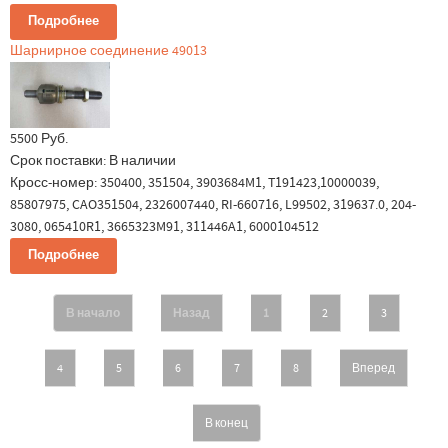
Подробнее
Шарнирное соединение 49013
5500 Руб.
Срок поставки:
В наличии
Кросс-номер: 350400, 351504, 3903684M1, T191423,10000039,
85807975, CAO351504, 2326007440, RI-660716, L99502, 319637.0, 204-
3080, 065410R1, 3665323M91, 311446A1, 6000104512
Подробнее
В начало
Назад
1
2
3
4
5
6
7
8
Вперед
В конец