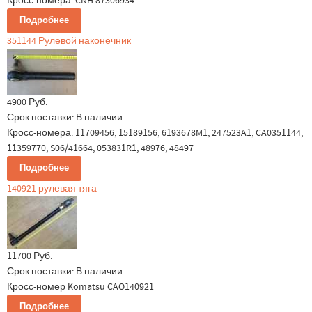
Кросс-номера: CNH 87306934
Подробнее
351144 Рулевой наконечник
4900 Руб.
Срок поставки:
В наличии
Кросс-номера: 11709456, 15189156, 6193678M1, 247523A1, CA0351144,
11359770, S06/41664, 053831R1, 48976, 48497
Подробнее
140921 рулевая тяга
11700 Руб.
Срок поставки:
В наличии
Кросс-номер Komatsu CAO140921
Подробнее