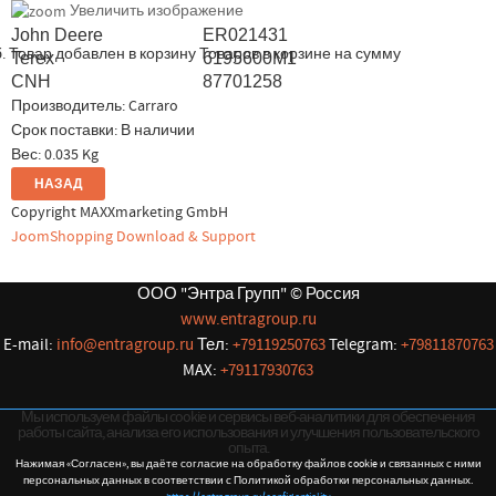
Увеличить изображение
John Deere
ER021431
.
Товар добавлен в корзину
Товаров в корзине
на сумму
Terex
6195600M1
CNH
87701258
Производитель:
Carraro
Срок поставки: В наличии
Вес:
0.035 Kg
Copyright MAXXmarketing GmbH
JoomShopping Download & Support
ООО "Энтра Групп" © Россия
www.entragroup.ru
E-mail:
info@entragroup.ru
Тел:
+79119250763
Telegram:
+79811870763
MAX:
+79117930763
Мы используем файлы cookie и сервисы веб-аналитики для обеспечения
работы сайта, анализа его использования и улучшения пользовательского
опыта.
Нажимая «Согласен», вы даёте согласие на обработку файлов cookie и связанных с ними
персональных данных в соответствии с Политикой обработки персональных данных.