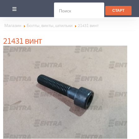
Магазин
Болты, винты, шпильки
21431 винт
21431 винт