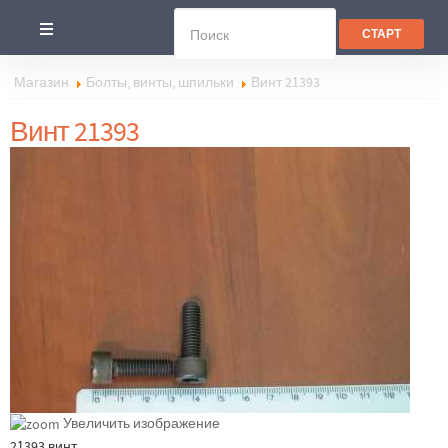
Магазин
Болты, винты, шпильки
Винт 21393
Винт 21393
Увеличить изображение
21393 винт