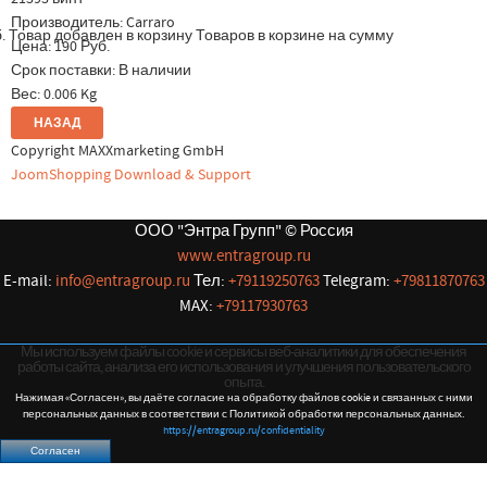
Производитель:
Carraro
.
Товар добавлен в корзину
Товаров в корзине
на сумму
Цена:
190 Руб.
Срок поставки: В наличии
Вес:
0.006 Kg
Copyright MAXXmarketing GmbH
JoomShopping Download & Support
ООО "Энтра Групп" © Россия
www.entragroup.ru
E-mail:
info@entragroup.ru
Тел:
+79119250763
Telegram:
+79811870763
MAX:
+79117930763
Мы используем файлы cookie и сервисы веб-аналитики для обеспечения
работы сайта, анализа его использования и улучшения пользовательского
опыта.
Нажимая «Согласен», вы даёте согласие на обработку файлов cookie и связанных с ними
персональных данных в соответствии с Политикой обработки персональных данных.
https://entragroup.ru/confidentiality
Согласен