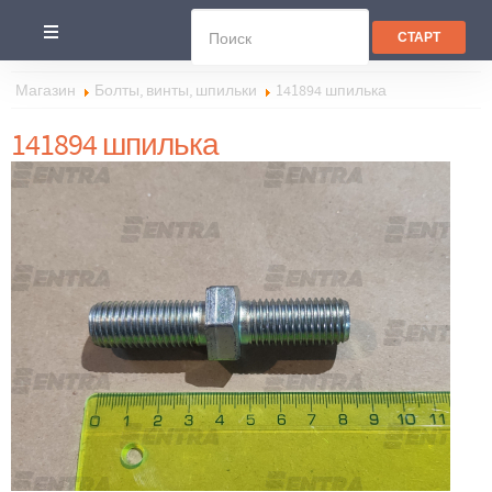
Магазин
Болты, винты, шпильки
141894 шпилька
141894 шпилька