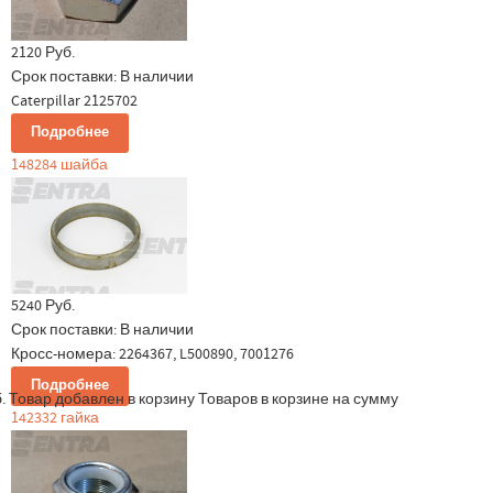
2120 Руб.
Срок поставки:
В наличии
Caterpillar 2125702
Подробнее
148284 шайба
5240 Руб.
Срок поставки:
В наличии
Кросс-номера: 2264367, L500890, 7001276
Подробнее
.
Товар добавлен в корзину
Товаров в корзине
на сумму
142332 гайка