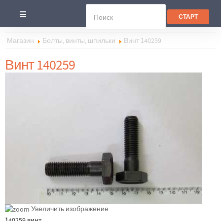
Магазин
Болты, винты, шпильки
Винт 140259
Винт 140259
Увеличить изображение
140259 винт