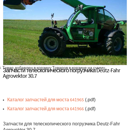
.
Товар добавлен в корзину
Товаров в корзине
на сумму
Запчасти телескопического погрузчика Deutz-Fahr
Agrovektor 30.7
Каталог запчастей для моста 641965
(.pdf)
Каталог запчастей для моста 641966
(.pdf)
Запчасти для телескопического погрузчика Deutz-Fahr
Agrovektor 30.7