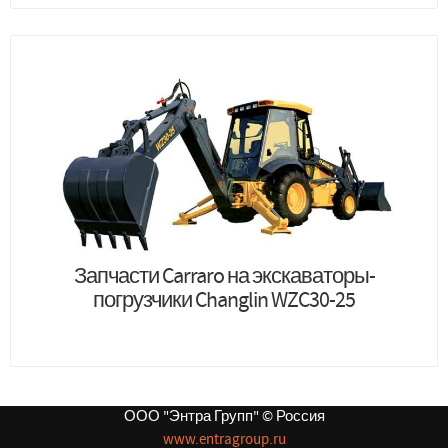
Запчасти Carraro на экскаваторы-
погрузчики Changlin WZC30-25
ООО "Энтра Групп" © Россия
www.entragroup.ru