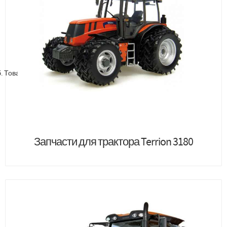
.
Товар добавлен в корзину
Товаров в корзине
на сумму
Запчасти для трактора Terrion 3180