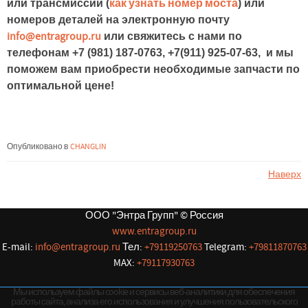
или трансмиссии (
как узнать номер моста
) или
номеров деталей на электронную почту
info@entragroup.ru
или свяжитесь с нами по
телефонам +7 (981) 187-0763, +7(911) 925-07-63, и мы
поможем вам приобрести необходимые запчасти по
оптимальной цене!
Опубликовано в
CHANGLIN
Наверх
ООО "Энтра Групп" © Россия
www.entragroup.ru
E-mail:
info@entragroup.ru
Тел:
+79119250763
Telegram:
+79811870763
MAX:
+79117930763
Мы используем файлы cookie и сервисы веб-аналитики для обеспечения
работы сайта, анализа его использования и улучшения пользовательского