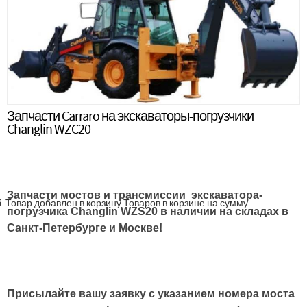
Запчасти Carraro на экскаваторы-погрузчики
Changlin WZC20
Запчасти мостов и трансмиссии экскаватора-
.
Товар добавлен в корзину
Товаров в корзине
на сумму
погрузчика Changlin WZS20 в наличии на складах в
Санкт-Петербурге и Москве!
Присылайте вашу заявку с указанием номера моста