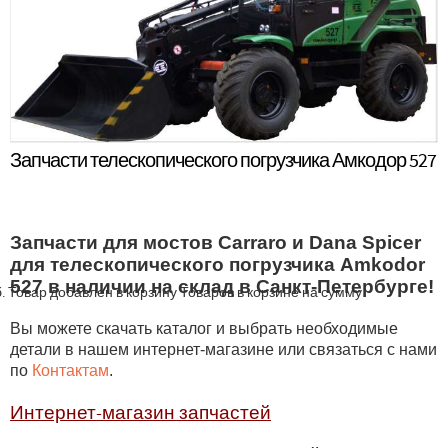
Запчасти телескопического погрузчика Амкодор 527
Запчасти для мостов Carraro и Dana Spicer
для телескопического погрузчика Amkodor
527 в наличии на склад в Санкт-Петербурге!
.
Товар добавлен в корзину
Товаров в корзине
на сумму
Вы можете скачать каталог и выбрать необходимые
детали в нашем интернет-магазине или связаться с нами
по
Контактам
.
Интернет-магазин запчастей