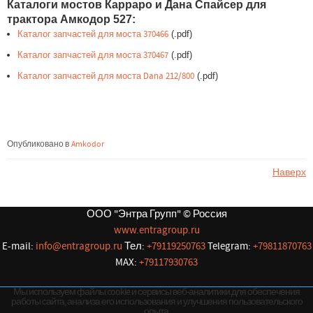
Каталоги мостов Карраро и Дана Спайсер для
трактора Амкодор 527:
Каталог запчастей для моста 370466
(.pdf)
Каталог запчастей для моста 370467
(.pdf)
Каталог запчастей для моста Dana 212/800
(.pdf)
Опубликовано в
Amkodor
Наверх
ООО "Энтра Групп" © Россия
www.entragroup.ru
E-mail:
info@entragroup.ru
Тел:
+79119250763
Telegram:
+79811870763
MAX:
+79117930763
Мы используем файлы cookie и сервисы веб-аналитики для обеспечения
работы сайта, анализа его использования и улучшения пользовательского
опыта.