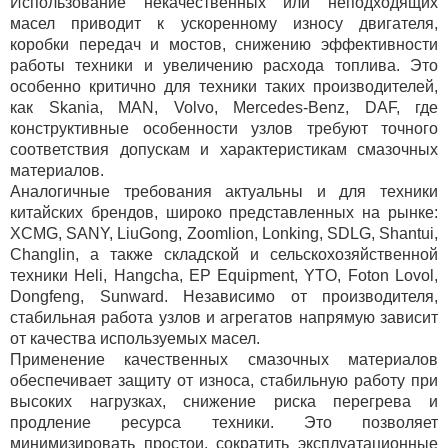
Использование некачественных или неподходящих
масел приводит к ускоренному износу двигателя,
коробки передач и мостов, снижению эффективности
работы техники и увеличению расхода топлива. Это
особенно критично для техники таких производителей,
как Skania, MAN, Volvo, Mercedes-Benz, DAF, где
конструктивные особенности узлов требуют точного
соответствия допускам и характеристикам смазочных
материалов.
Аналогичные требования актуальны и для техники
китайских брендов, широко представленных на рынке:
XCMG, SANY, LiuGong, Zoomlion, Lonking, SDLG, Shantui,
Changlin, а также складской и сельскохозяйственной
техники Heli, Hangcha, EP Equipment, YTO, Foton Lovol,
Dongfeng, Sunward. Независимо от производителя,
стабильная работа узлов и агрегатов напрямую зависит
от качества используемых масел.
Применение качественных смазочных материалов
обеспечивает защиту от износа, стабильную работу при
высоких нагрузках, снижение риска перегрева и
продление ресурса техники. Это позволяет
минимизировать простои, сократить эксплуатационные