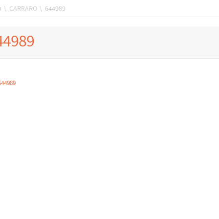
я
\
CARRARO
\
644989
44989
644989