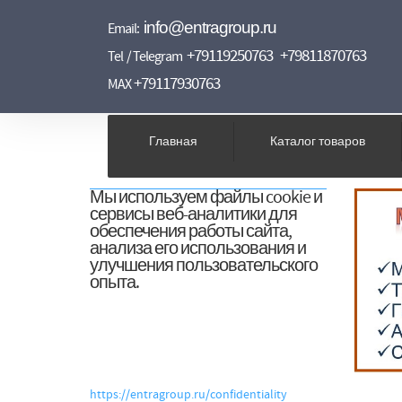
info@entragroup.ru
Email:
+79119250763
+79811870763
Tel / Telegram
+79117930763
MAX
Главная
Каталог товаров
Мы используем файлы cookie и
сервисы веб-аналитики для
обеспечения работы сайта,
анализа его использования и
улучшения пользовательского
опыта.
Нажимая «Согласен», вы даёте согласие
на обработку файлов cookie и
связанных с ними персональных
данных в соответствии с Политикой
обработки персональных данных.
https://entragroup.ru/confidentiality